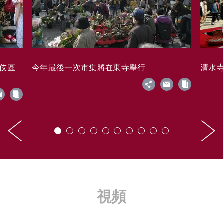
藝伎區
今年最後一次市集將在東寺舉行
清水寺的
視頻