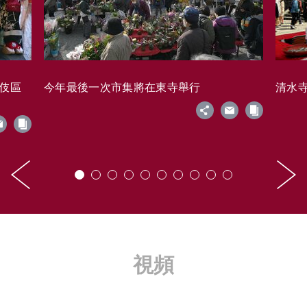
藝伎區
今年最後一次市集將在東寺舉行
清水寺的
視頻