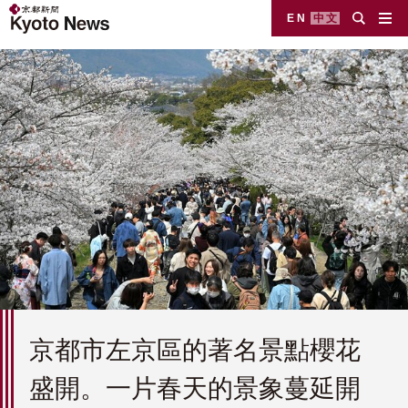
EN
中文
京都市左京區的著名景點櫻花
盛開。一片春天的景象蔓延開