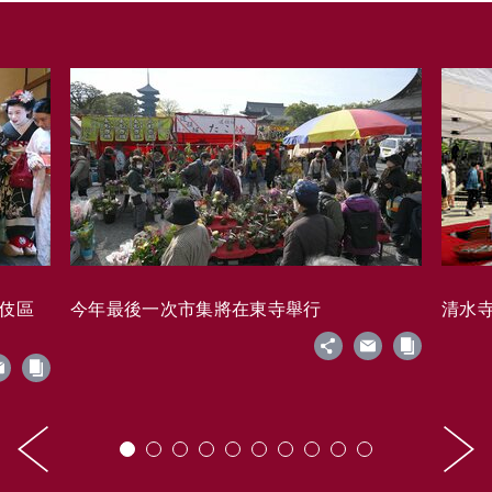
藝伎區
今年最後一次市集將在東寺舉行
清水寺的