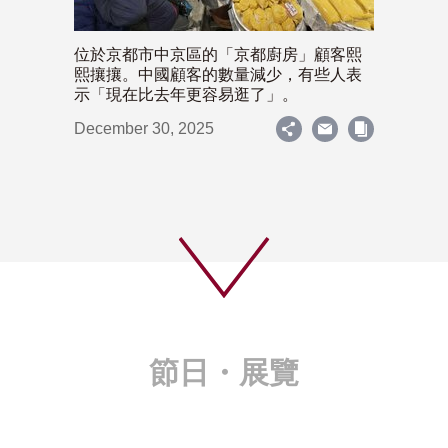
位於京都市中京區的「京都廚房」顧客熙
熙攘攘。中國顧客的數量減少，有些人表
示「現在比去年更容易逛了」。
December 30, 2025
節日・展覽