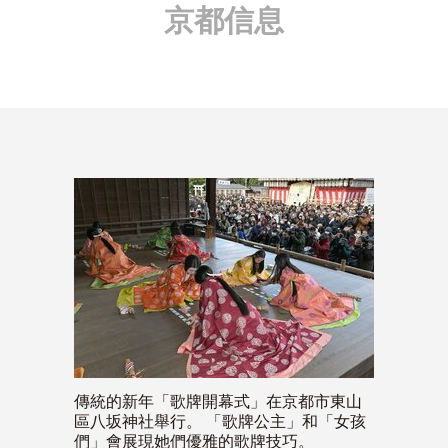
京都信息
傳統的新年「歌牌開幕式」在京都市東山
區八坂神社舉行。 「歌牌公主」和「女孩
們」會展現她們優雅的歌牌技巧。