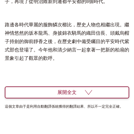
子，再現了從明治維新到遷都平安都的8個時代。
路邊各時代華麗的服飾鱗次櫛比，歷史人物也相繼出現。繼
神情悠然的坂本龍馬、身披錦衣騎馬的織田信長、頭戴烏帽
子持劍的御前靜香之後，在歷史劇中備受矚目的平安時代紫
式部也登場了。今年他和清少納言一起拿著一把新的柏扇的
景象引起了觀眾的歡呼。
展開全文
這個文章由于是利用自動翻譯係統獲得的翻譯結果、所以不一定完全正確。