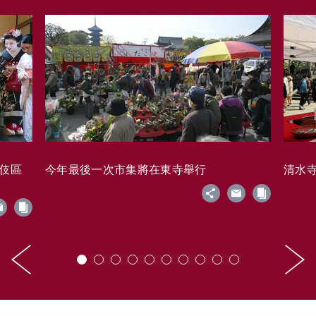
藝伎區
今年最後一次市集將在東寺舉行
清水寺的