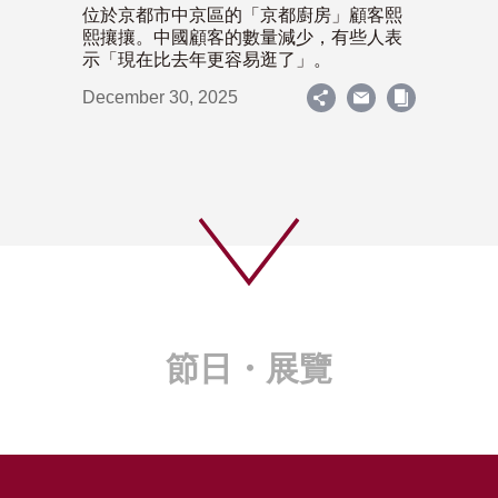
位於京都市中京區的「京都廚房」顧客熙
熙攘攘。中國顧客的數量減少，有些人表
示「現在比去年更容易逛了」。
December 30, 2025
節日・展覽