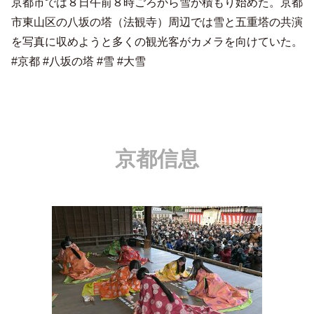
京都市では８日午前８時ごろから雪が積もり始めた。京都
市東山区の八坂の塔（法観寺）周辺では雪と五重塔の共演
を写真に収めようと多くの観光客がカメラを向けていた。
#京都 #八坂の塔 #雪 #大雪
京都信息