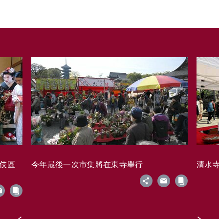
藝伎區
今年最後一次市集將在東寺舉行
清水寺的