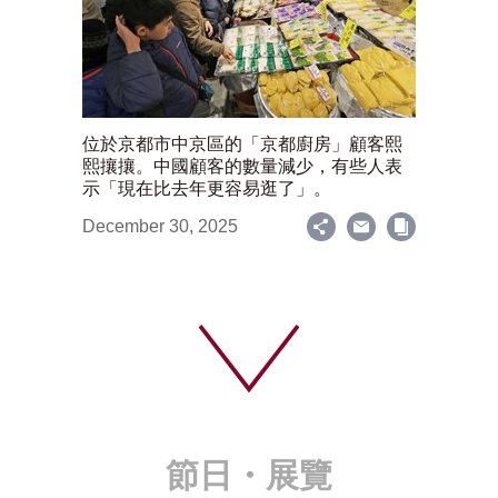
位於京都市中京區的「京都廚房」顧客熙
熙攘攘。中國顧客的數量減少，有些人表
示「現在比去年更容易逛了」。
December 30, 2025
節日・展覽