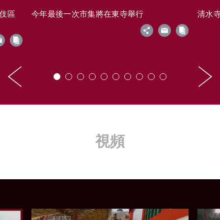
藝伎區
今年最後一次市集將在東寺舉行
清水寺的
視頻