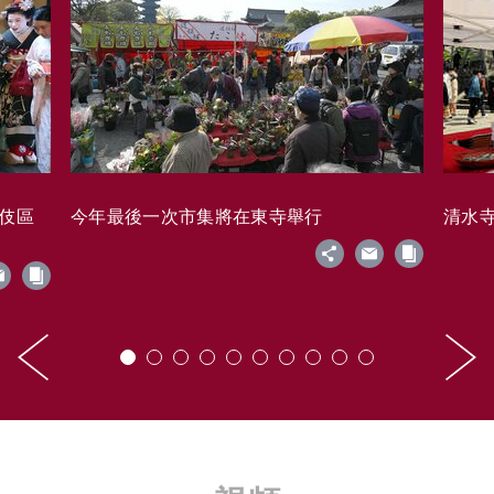
藝伎區
今年最後一次市集將在東寺舉行
清水寺的