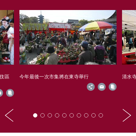
藝伎區
今年最後一次市集將在東寺舉行
清水寺的