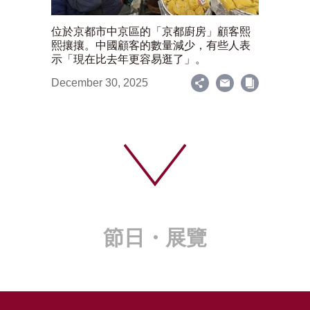
位於京都市中京區的「京都廚房」顧客熙
熙攘攘。中國顧客的數量減少，有些人表
示「現在比去年更容易逛了」。
December 30, 2025
節日・展覽