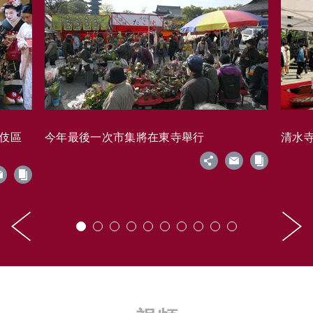
藝伎區
今年最後一次市集將在東寺舉行
清水寺的