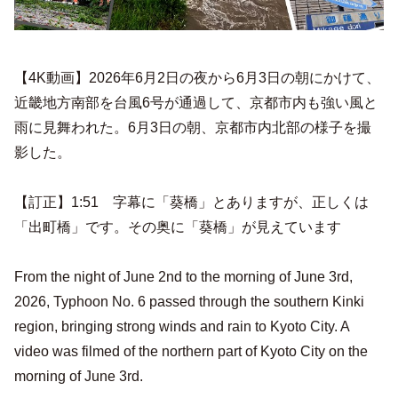
【4K動画】2026年6月2日の夜から6月3日の朝にかけて、
近畿地方南部を台風6号が通過して、京都市内も強い風と
雨に見舞われた。6月3日の朝、京都市内北部の様子を撮
影した。
【訂正】1:51 字幕に「葵橋」とありますが、正しくは
「出町橋」です。その奥に「葵橋」が見えています
From the night of June 2nd to the morning of June 3rd,
2026, Typhoon No. 6 passed through the southern Kinki
region, bringing strong winds and rain to Kyoto City. A
video was filmed of the northern part of Kyoto City on the
morning of June 3rd.