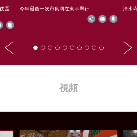
藝伎區
今年最後一次市集將在東寺舉行
清水寺的
視頻