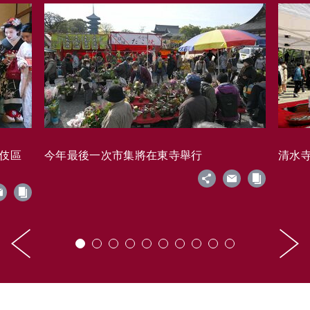
藝伎區
今年最後一次市集將在東寺舉行
清水寺的