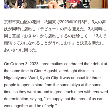
京都市東山区の花街・祇園東で2023年10月3日、3人の舞
妓が同時に店出し（デビュー）の日を迎えた。3人同時に
同じ置屋（おきや）から店出しするのは珍しく、「3人で
頑張って力になれることがうれしおす」と決意を新たに、
あいさつに回った。
On October 3, 2023, three maikos celebrated their debut at
the same time in Gion Higashi, a red-light district in
Higashiyama Ward, Kyoto City. It was unusual for three
people to open a store from the same okiya at the same
time, so they went around to greet each other with renewed
determination, saying, ''I'm happy that the three of us can
work together and be of help.''