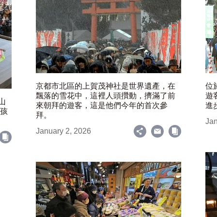
京都市北區的上賀茂神社是世界遺產，在
位
飄落的雪花中，這裡人頭攢動，擠滿了前
遊
山
來朝拜的遊客，這是他們今年的首次參
進
女孩
拜。
Jan
January 2, 2026