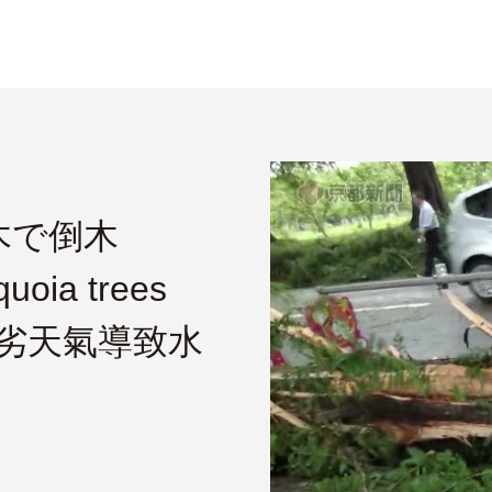
並木で倒木
quoia trees
 因惡劣天氣導致水