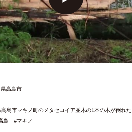
滋賀県高島市
県高島市マキノ町のメタセコイア並木の1本の木が倒れた
高島 #マキノ