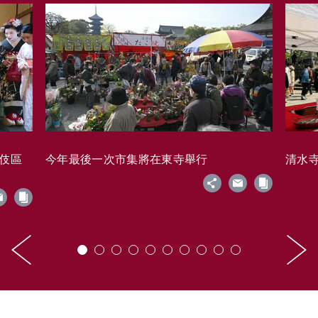
藝伎區
今年最後一次市集將在東寺舉行
清水寺的