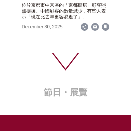
位於京都市中京區的「京都廚房」顧客熙
熙攘攘。中國顧客的數量減少，有些人表
示「現在比去年更容易逛了」。
December 30, 2025
節日・展覽