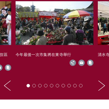
藝伎區
今年最後一次市集將在東寺舉行
清水寺的