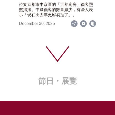
位於京都市中京區的「京都廚房」顧客熙
熙攘攘。中國顧客的數量減少，有些人表
示「現在比去年更容易逛了」。
December 30, 2025
節日・展覽