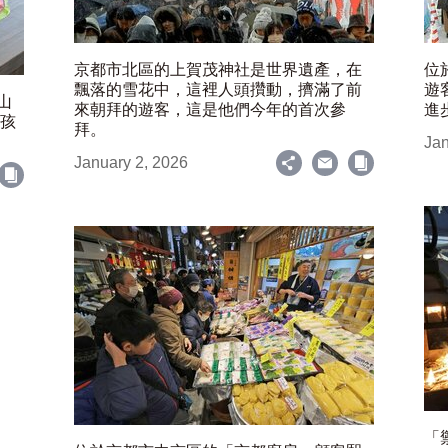
京都市北區的上賀茂神社是世界遺產，在
位
飄落的雪花中，這裡人頭攢動，擠滿了前
遊
山
來朝拜的遊客，這是他們今年的首次參
進
女孩
拜。
Jan
January 2, 2026
「