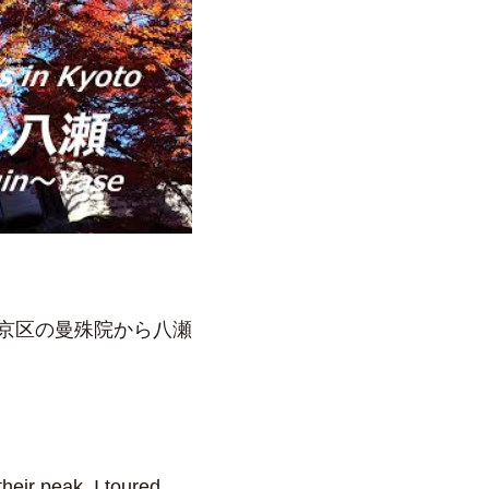
左京区の曼殊院から八瀬
eir peak, I toured