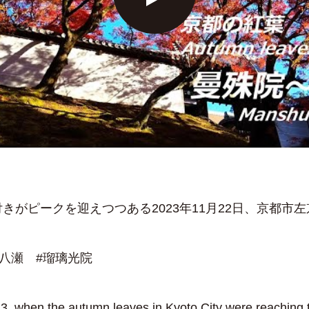
きがピークを迎えつつある2023年11月22日、京都市
#八瀬 #瑠璃光院
 when the autumn leaves in Kyoto City were reaching th