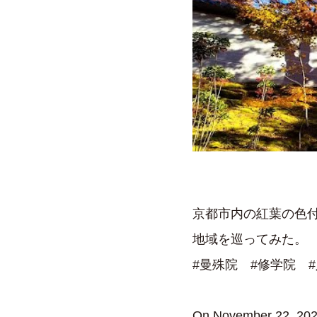
京都市内の紅葉の色付
地域を巡ってみた。
#曼殊院 #修学院 
On November 22, 2023,