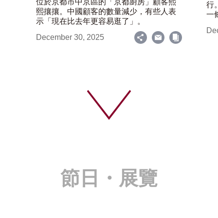
位於京都市中京區的「京都廚房」顧客熙
行
熙攘攘。中國顧客的數量減少，有些人表
一
示「現在比去年更容易逛了」。
De
December 30, 2025
節日・展覽