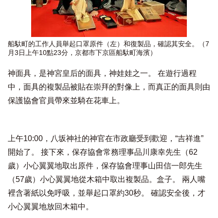
船馱町的工作人員舉起口罩原件（左）和復製品，確認其安全。（7
月3日上午10點23分，京都市下京區船馱町海濱）
神面具，是神宮皇后的面具，神娃娃之一。 在遊行過程
中，面具的複製品被貼在崇拜的對像上，而真正的面具則由
保護協會官員帶來並騎在花車上。
上午10:00，八坂神社的神官在市政廳受到歡迎，“吉祥進”
開始了。 接下來，保存協會常務理事品川康幸先生（62
歲）小心翼翼地取出原件，保存協會理事山田信一郎先生
（57歲）小心翼翼地從木箱中取出複製品。盒子。 兩人嘴
裡含著紙以免呼吸，並舉起口罩約30秒。 確認安全後，才
小心翼翼地放回木箱中。