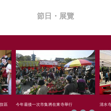
節日・展覽
藝伎區
今年最後一次市集將在東寺舉行
清水寺的