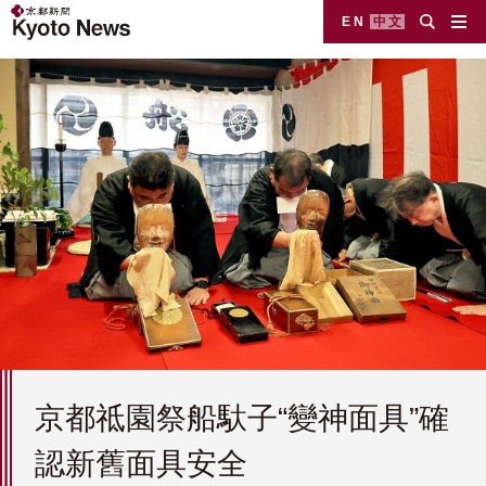
EN
中文
京都祗園祭船馱子“變神面具”確
認新舊面具安全