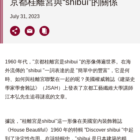
京都桂離宮與“shibui”的關係
July 31, 2023
1960 年代，"京都桂離宮是shibui "的形像傳遍世界。在海
外流傳的 "shibui "一詞表達的是 "簡單中的豐富"，它是何
時、如何與桂離宮聯繫在一起的呢？美國權威雜誌《建築史
學家學會雜誌》（JSAH）上發表了京都工藝纖維大學講師
江本弘先生追尋謎底的文章。
據說，"桂離宮是shibui"這一形像在美國室內裝飾雜誌
《House Beautiful》1960 年的特輯 ”Discover shibui "中起
到了決定性作用。在該特輯中，"shibui 是日本建築的精