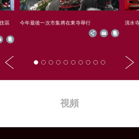
藝伎區
今年最後一次市集將在東寺舉行
清水寺的
視頻