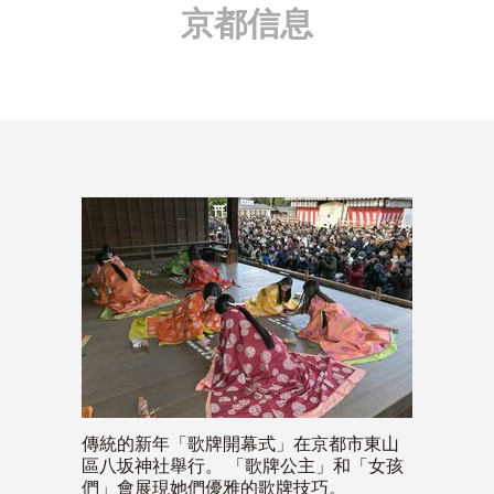
京都信息
傳統的新年「歌牌開幕式」在京都市東山
區八坂神社舉行。 「歌牌公主」和「女孩
們」會展現她們優雅的歌牌技巧。