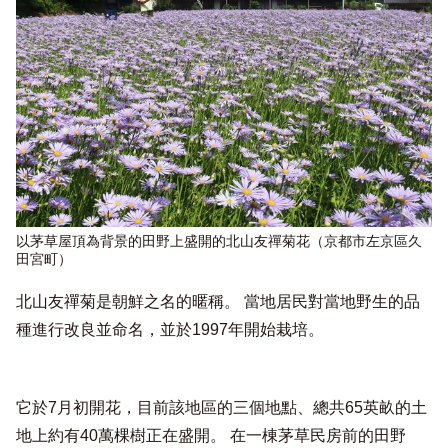
以茅草屋頂為背景的田野上盛開的北山友禪菊花（京都市左京區久
田宮町）
北山友禪菊是朝鮮之名的暱稱。 當地居民對當地野生的品
種進行改良並命名，並於1997年開始栽培。
它於7月初開花，目前該地區的三個地點、總共65英畝的土
地上約有40萬棵樹正在盛開。 在一棟茅草民房前的田野