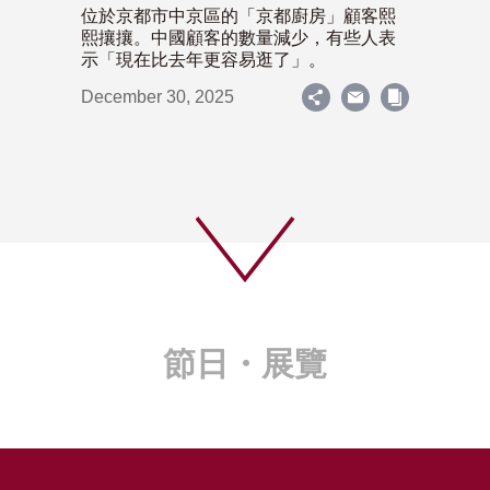
位於京都市中京區的「京都廚房」顧客熙
熙攘攘。中國顧客的數量減少，有些人表
示「現在比去年更容易逛了」。
December 30, 2025
節日・展覽