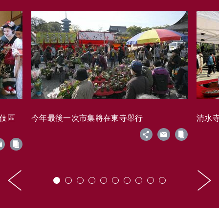
藝伎區
今年最後一次市集將在東寺舉行
清水寺的