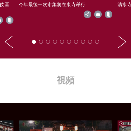
藝伎區
今年最後一次市集將在東寺舉行
清水寺的
視頻