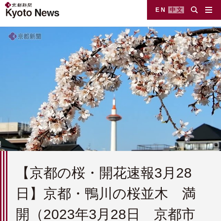
EN
中文
【京都の桜・開花速報3月28
日】京都・鴨川の桜並木 満
開（2023年3月28日 京都市