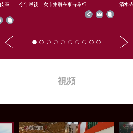
藝伎區
今年最後一次市集將在東寺舉行
清水寺的
視頻