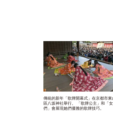
傳統的新年「歌牌開幕式」在京都市東
區八坂神社舉行。 「歌牌公主」和「
們」會展現她們優雅的歌牌技巧。