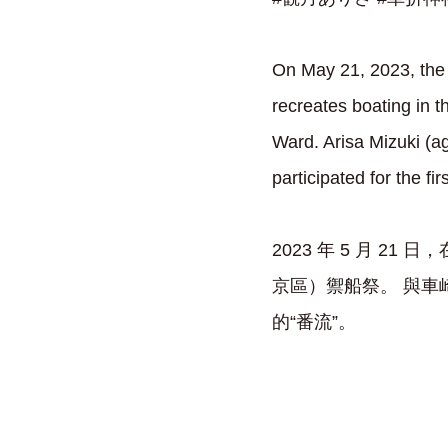
On May 21, 2023, the 
recreates boating in 
Ward. Arisa Mizuki (a
participated for the f
2023 年 5 月 
京區）禦船祭。 與車
的“番流”。