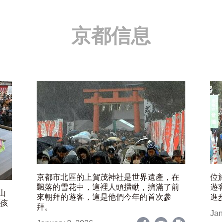
京都信息
京都市北區的上賀茂神社是世界遺產，在
位
飄落的雪花中，這裡人頭攢動，擠滿了前
遊
山
來朝拜的遊客，這是他們今年的首次參
進
女孩
拜。
Jan