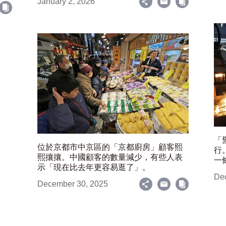
January 2, 2026
「
位於京都市中京區的「京都廚房」顧客熙
行
熙攘攘。中國顧客的數量減少，有些人表
一
示「現在比去年更容易逛了」。
De
December 30, 2025