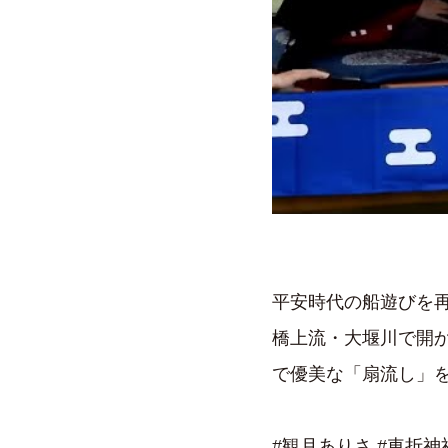
平安時代の船遊びを再
橋上流・大堰川で開
で優美な「扇流し」
#観月ありさ #車折神