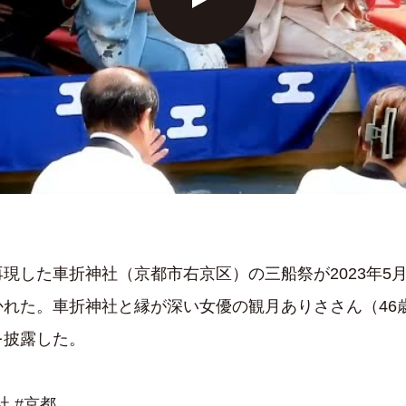
現した車折神社（京都市右京区）の三船祭が2023年5月
かれた。車折神社と縁が深い女優の観月ありささん（46
を披露した。
社 #京都