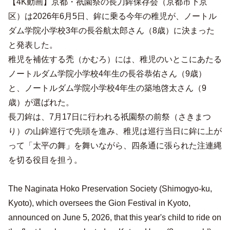
【4K動画】京都・祇園祭の長刀鉾保存会（京都市下京
区）は2026年6月5日、鉾に乗る今年の稚児が、ノートル
ダム学院小学校3年の長谷航太郎さん（8歳）に決まった
と発表した。
稚児を補佐する禿（かむろ）には、稚児のいとこにあたる
ノートルダム学院小学校4年生の長谷恭佑さん（9歳）
と、ノートルダム学院小学校4年生の築地啓太さん（9
歳）が選ばれた。
長刀鉾は、7月17日に行われる祇園祭の前祭（さきまつ
り）の山鉾巡行で先頭を進み、稚児は巡行当日に鉾に上が
って「太平の舞」を舞いながら、四条通に張られた注連縄
を切る役目を担う。
The Naginata Hoko Preservation Society (Shimogyo-ku,
Kyoto), which oversees the Gion Festival in Kyoto,
announced on June 5, 2026, that this year's child to ride on