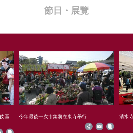
節日・展覽
藝伎區
今年最後一次市集將在東寺舉行
清水寺的