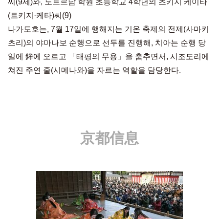
씨(9세)와, 노트르담 학원 초등학교 4학년의 츠키지 케이타
(트키지·케타)씨(9)
나가도호는, 7월 17일에 행해지는 기온 축제의 전제(사마키
츠리)의 야마나보 순행으로 선두를 진행해, 치아는 순행 당
일에 鉾에 오르고 「태평의 무용」을 춤추면서, 시조도리에
쳐진 주연 줄(시메나와)을 자르는 역할을 담당한다.
京都信息