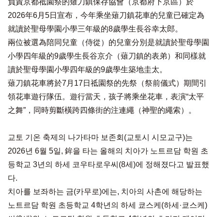
負責京都祗園祭的薙刀鎮保存協會（京都府下京區）於
2026年6月5日宣布，今年乘坐薙刀鎮花車的兒童已確定為
就讀於聖母學園小學三年級的8歲學生長谷幸太郎。
兩位被選為陪同兒童（侍從）的兒童分別是就讀於聖母學園
小學四年級的9歲學生長谷京介（薙刀鎮的表弟）和同樣就
讀於聖母學園小學四年級的9歲學生築地圭太。
薙刀鎮花車將於7月17日祗園祭的先祭（祭前儀式）期間引
領花車遊行隊伍。遊行當天，孩子將乘坐花車，表演“太平
之舞”，同時剪斷橫跨四條街的注連繩（神聖的繩索）。
교토 기온 축제의 나가타마 보존회(교토시 시모교구)는
2026년 6월 5일, 鉾을 타는 올해의 치아가 노트르담 학원 초
등학교 3년의 하세 코우타로우씨(8세)에 정해졌다고 발표했
다.
치아를 보좌하는 금(카무로)에는, 치아의 사촌에 해당하는
노트르담 학원 초등학교 4학년의 하세 쿄스케(하세·쿄스케)