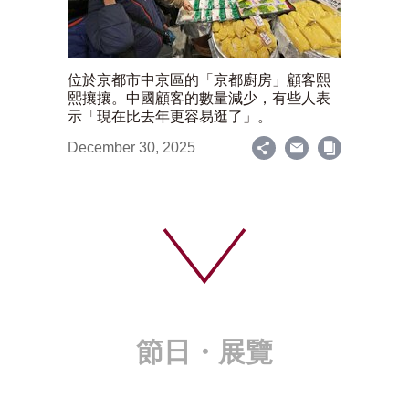
位於京都市中京區的「京都廚房」顧客熙
熙攘攘。中國顧客的數量減少，有些人表
示「現在比去年更容易逛了」。
December 30, 2025
節日・展覽