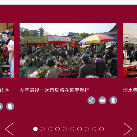
藝伎區
今年最後一次市集將在東寺舉行
清水寺的