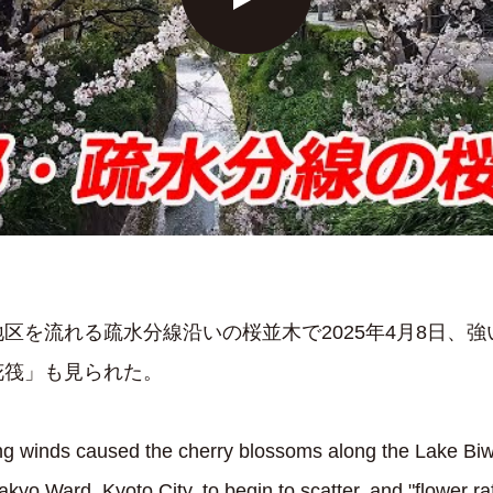
区を流れる疏水分線沿いの桜並木で2025年4月8日、
花筏」も見られた。
ong winds caused the cherry blossoms along the Lake Biw
kyo Ward, Kyoto City, to begin to scatter, and "flower ra