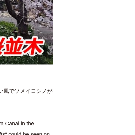
強い風でソメイヨシノが
a Canal in the
fts" could be seen on