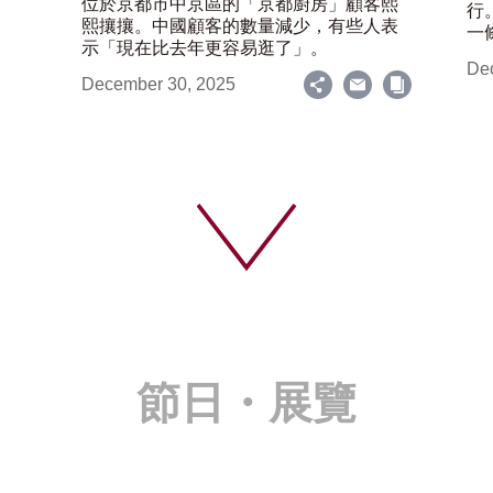
位於京都市中京區的「京都廚房」顧客熙
行
熙攘攘。中國顧客的數量減少，有些人表
一
示「現在比去年更容易逛了」。
De
December 30, 2025
節日・展覽