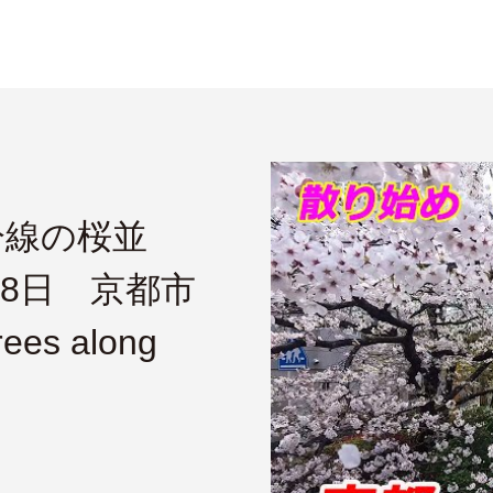
分線の桜並
月8日 京都市
ees along