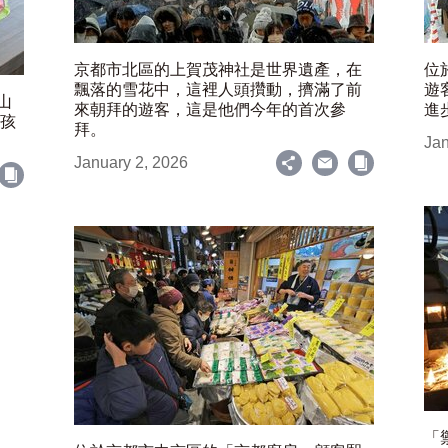
京都市北區的上賀茂神社是世界遺產，在
位
飄落的雪花中，這裡人頭攢動，擠滿了前
遊
山
來朝拜的遊客，這是他們今年的首次參
進
女孩
拜。
Jan
January 2, 2026
「