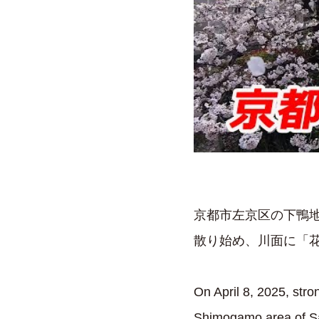
京都市左京区の下鴨地
散り始め、川面に「
On April 8, 2025, str
Shimogamo area of ​​Sa