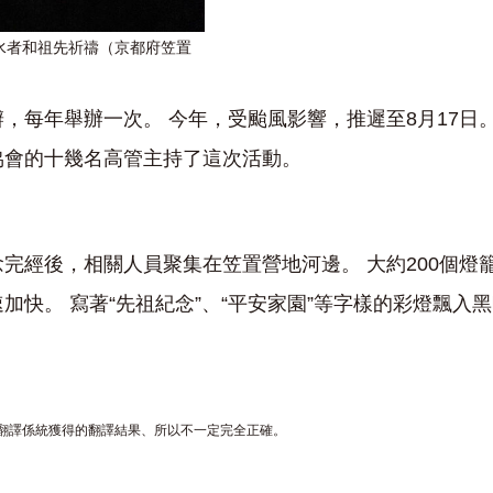
水者和祖先祈禱（京都府笠置
，每年舉辦一次。 今年，受颱風影響，推遲至8月17日
協會的十幾名高管主持了這次活動。
完經後，相關人員聚集在笠置營地河邊。 大約200個燈
加快。 寫著“先祖紀念”、“平安家園”等字樣的彩燈飄入
翻譯係統獲得的翻譯結果、所以不一定完全正確。