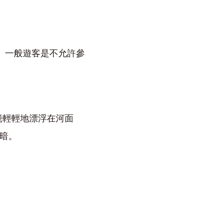
。 一般遊客是不允許參
籠輕輕地漂浮在河面
黑暗。