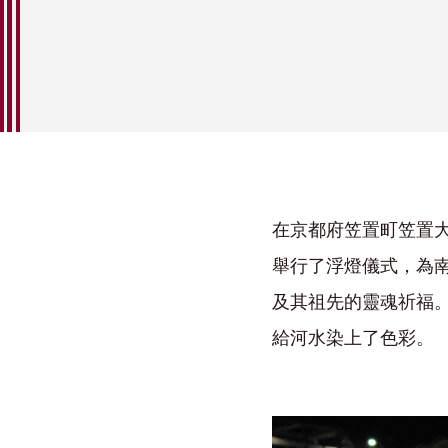
在京都府笠置町笠置
舉行了浮燈儀式，為
及其祖先的靈魂祈福。
給河水染上了色彩。