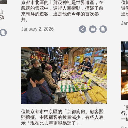
京都市北區的上賀茂神社是世界遺產，在
位
飄落的雪花中，這裡人頭攢動，擠滿了前
遊
山
來朝拜的遊客，這是他們今年的首次參
進
女孩
拜。
Jan
January 2, 2026
「
位於京都市中京區的「京都廚房」顧客熙
行
熙攘攘。中國顧客的數量減少，有些人表
一
示「現在比去年更容易逛了」。