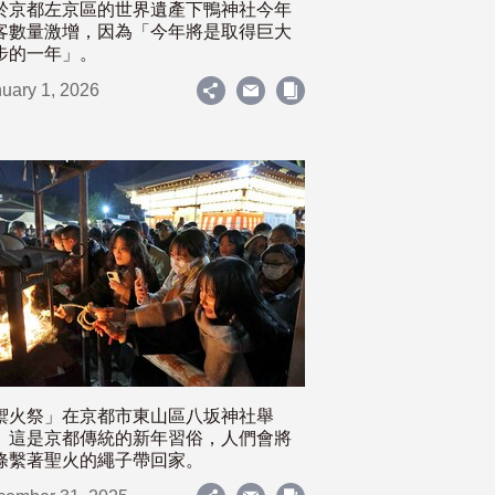
於京都左京區的世界遺產下鴨神社今年
客數量激增，因為「今年將是取得巨大
步的一年」。
uary 1, 2026
禦火祭」在京都市東山區八坂神社舉
。這是京都傳統的新年習俗，人們會將
條繫著聖火的繩子帶回家。