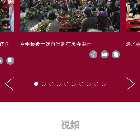
藝伎區
今年最後一次市集將在東寺舉行
清水寺的
視頻