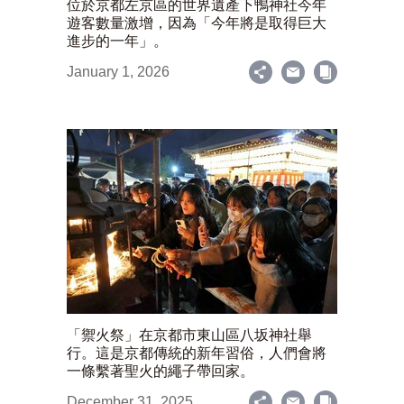
位於京都左京區的世界遺產下鴨神社今年
遊客數量激增，因為「今年將是取得巨大
進步的一年」。
January 1, 2026
「禦火祭」在京都市東山區八坂神社舉
行。這是京都傳統的新年習俗，人們會將
一條繫著聖火的繩子帶回家。
December 31, 2025