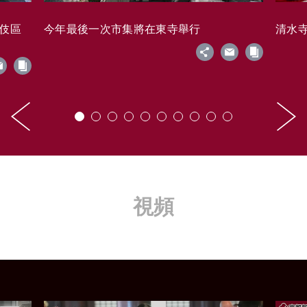
藝伎區
今年最後一次市集將在東寺舉行
清水寺的
視頻