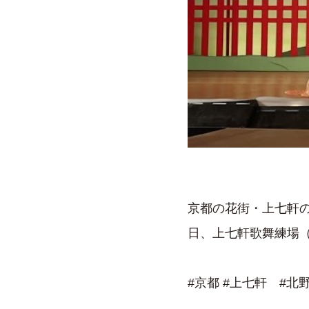
京都の花街・上七軒の
日、上七軒歌舞練場
#京都 #上七軒 #北