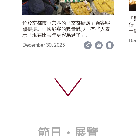
「
位於京都市中京區的「京都廚房」顧客熙
行
熙攘攘。中國顧客的數量減少，有些人表
一
示「現在比去年更容易逛了」。
De
December 30, 2025
節日・展覽