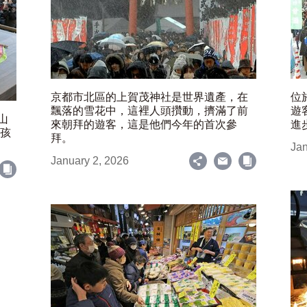
京都市北區的上賀茂神社是世界遺產，在
位
飄落的雪花中，這裡人頭攢動，擠滿了前
遊
山
來朝拜的遊客，這是他們今年的首次參
進
女孩
拜。
Jan
January 2, 2026