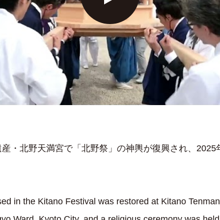
産・北野天満宮で「北野祭」の神輿が復興され、2025年
sed in the Kitano Festival was restored at Kitano Tenma
gyo Ward, Kyoto City, and a religious ceremony was hel