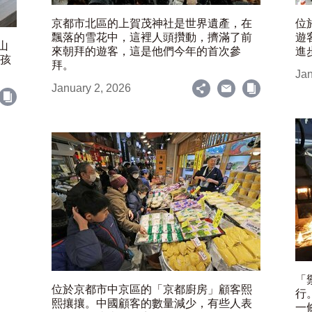
京都市北區的上賀茂神社是世界遺產，在
位
飄落的雪花中，這裡人頭攢動，擠滿了前
遊
山
來朝拜的遊客，這是他們今年的首次參
進
女孩
拜。
Jan
January 2, 2026
「
位於京都市中京區的「京都廚房」顧客熙
行
熙攘攘。中國顧客的數量減少，有些人表
一