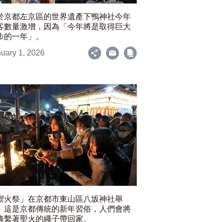
於京都左京區的世界遺產下鴨神社今年
客數量激增，因為「今年將是取得巨大
步的一年」。
uary 1, 2026
禦火祭」在京都市東山區八坂神社舉
。這是京都傳統的新年習俗，人們會將
條繫著聖火的繩子帶回家。