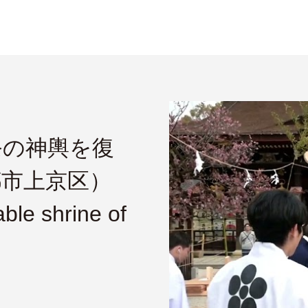
祭の神輿を復
都市上京区）
able shrine of