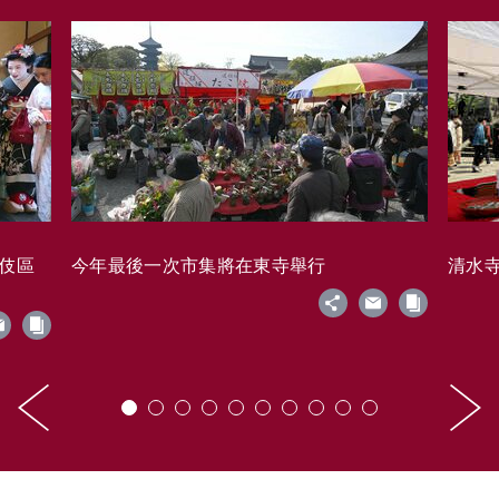
藝伎區
今年最後一次市集將在東寺舉行
清水寺的