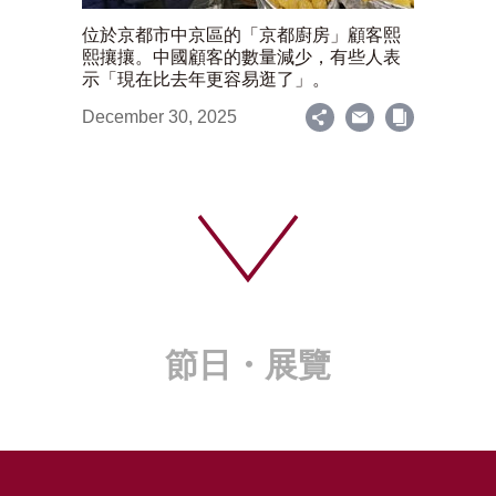
位於京都市中京區的「京都廚房」顧客熙
熙攘攘。中國顧客的數量減少，有些人表
示「現在比去年更容易逛了」。
December 30, 2025
節日・展覽