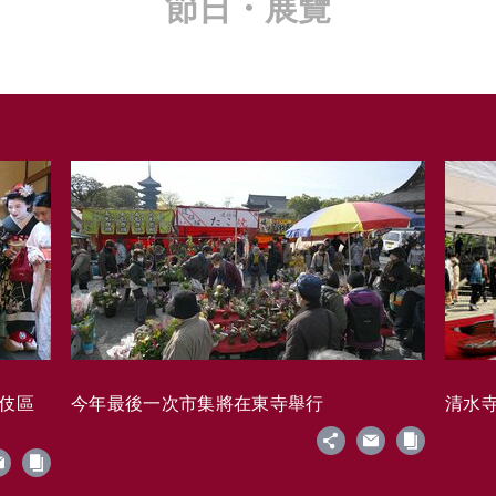
節日・展覽
藝伎區
今年最後一次市集將在東寺舉行
清水寺的