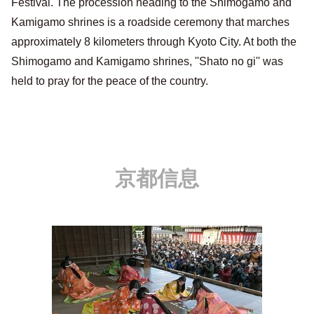
Festival. The procession heading to the Shimogamo and
Kamigamo shrines is a roadside ceremony that marches
approximately 8 kilometers through Kyoto City. At both the
Shimogamo and Kamigamo shrines, ''Shato no gi'' was
held to pray for the peace of the country.
京都信息