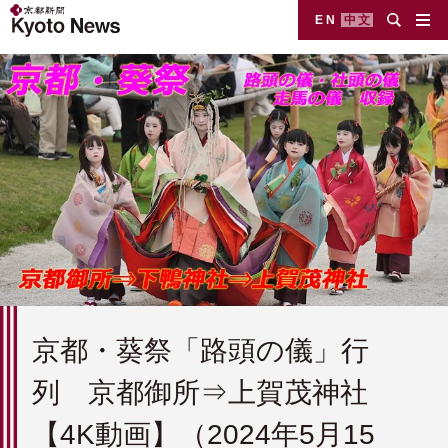
EN
中文
京都・葵祭「路頭の儀」行
列 京都御所⇒上賀茂神社
【4K動画】（2024年5月15