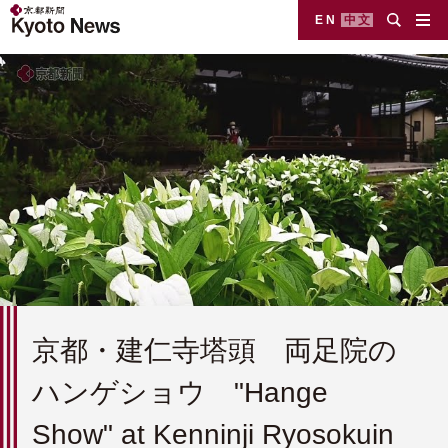
EN
中文
京都・建仁寺塔頭 両足院の
ハンゲショウ "Hange
Show" at Kenninji Ryosokuin