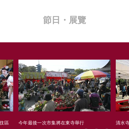
節日・展覽
藝伎區
今年最後一次市集將在東寺舉行
清水寺的