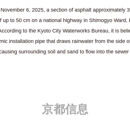
 November 6, 2025, a section of asphalt approximately 
f up to 50 cm on a national highway in Shimogyo Ward, Ky
ccording to the Kyoto City Waterworks Bureau, it is beli
c installation pipe that draws rainwater from the side o
ausing surrounding soil and sand to flow into the sewer 
京都信息