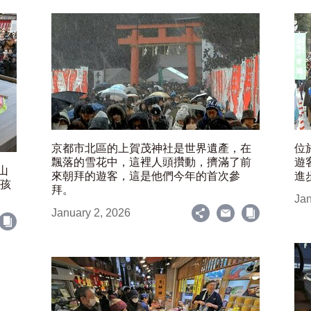
京都市北區的上賀茂神社是世界遺產，在
位
飄落的雪花中，這裡人頭攢動，擠滿了前
遊
山
來朝拜的遊客，這是他們今年的首次參
進
女孩
拜。
Jan
January 2, 2026