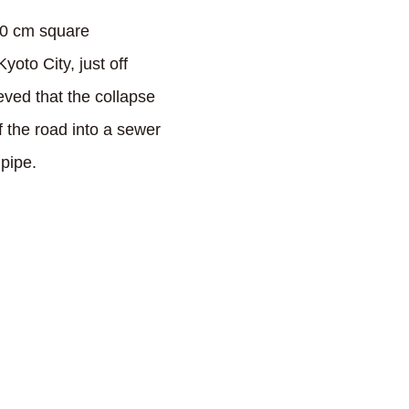
30 cm square
oto City, just off
eved that the collapse
f the road into a sewer
pipe.