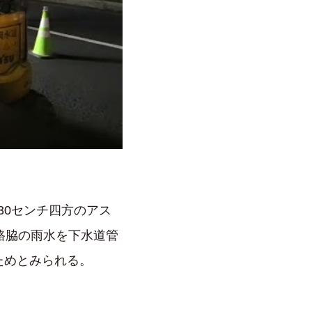
30センチ四方のアス
路脇の雨水を下水道管
ためとみられる。