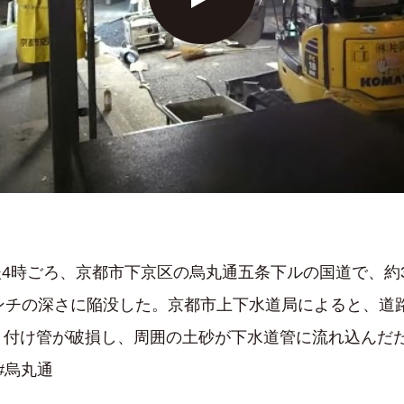
の午後4時ごろ、京都市下京区の烏丸通五条下ルの国道で、約
センチの深さに陥没した。京都市上下水道局によると、道
り付け管が破損し、周囲の土砂が下水道管に流れ込んだ
 #烏丸通