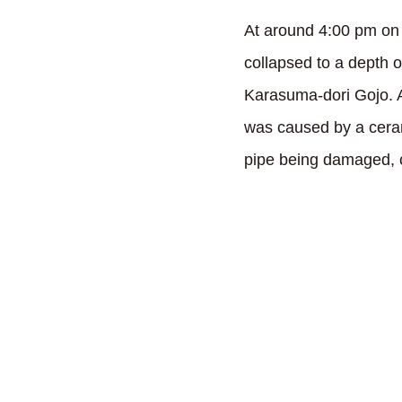
At around 4:00 pm on
collapsed to a depth o
Karasuma-dori Gojo. A
was caused by a cerami
pipe being damaged, c