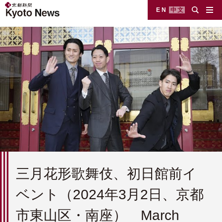
EN
中文
三月花形歌舞伎、初日館前イ
ベント（2024年3月2日、京都
市東山区・南座） March