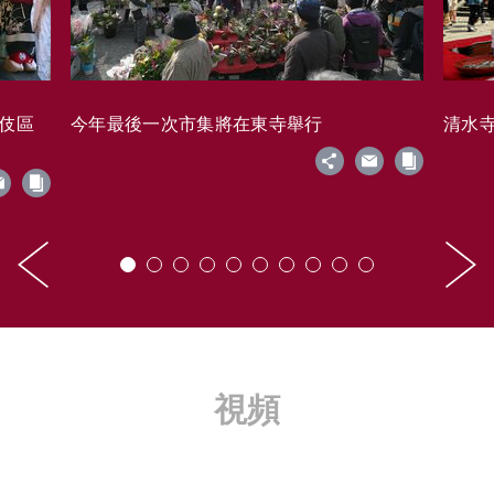
藝伎區
今年最後一次市集將在東寺舉行
清水寺的
視頻