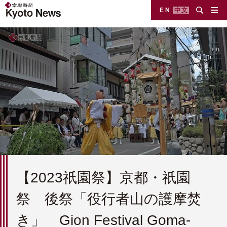
EN
中文
【2023祇園祭】京都・祇園
祭 後祭「役行者山の護摩焚
き」 Gion Festival Goma-