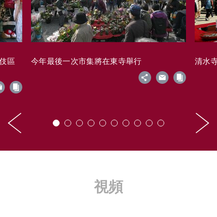
藝伎區
今年最後一次市集將在東寺舉行
清水寺的
視頻