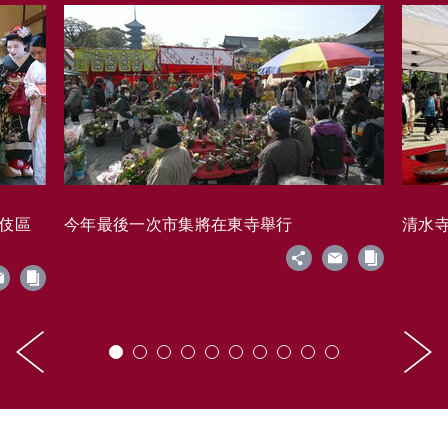
藝伎區
今年最後一次市集將在東寺舉行
清水寺的