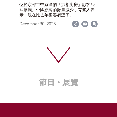
位於京都市中京區的「京都廚房」顧客熙
熙攘攘。中國顧客的數量減少，有些人表
示「現在比去年更容易逛了」。
December 30, 2025
節日・展覽