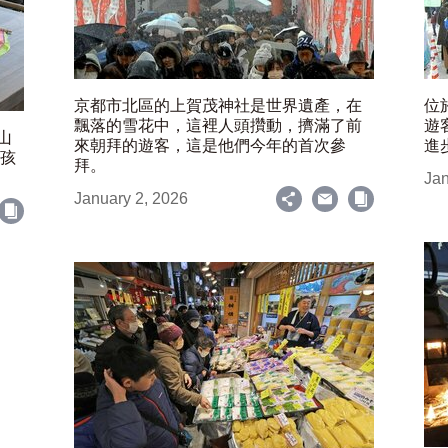
京都市北區的上賀茂神社是世界遺產，在
位
飄落的雪花中，這裡人頭攢動，擠滿了前
遊
山
來朝拜的遊客，這是他們今年的首次參
進
女孩
拜。
Jan
January 2, 2026