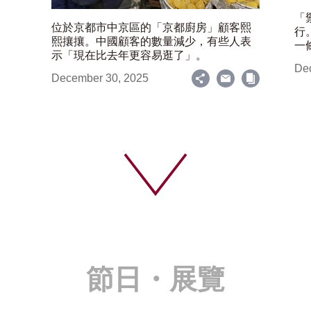
「
位於京都市中京區的「京都廚房」顧客熙
行
熙攘攘。中國顧客的數量減少，有些人表
一
示「現在比去年更容易逛了」。
De
December 30, 2025
節日・展覽