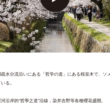
湖疏水分流沿いにある「哲学の道」にある桜並木で、ソ
ている。
河沿岸的“哲學之道”沿線，染井吉野等各種櫻花盛開。