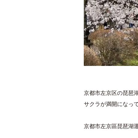
京都市左京区の琵琶
サクラが満開になっ
京都市左京區琵琶湖運