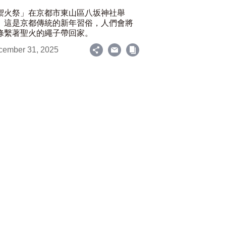
禦火祭」在京都市東山區八坂神社舉
。這是京都傳統的新年習俗，人們會將
條繫著聖火的繩子帶回家。
cember 31, 2025