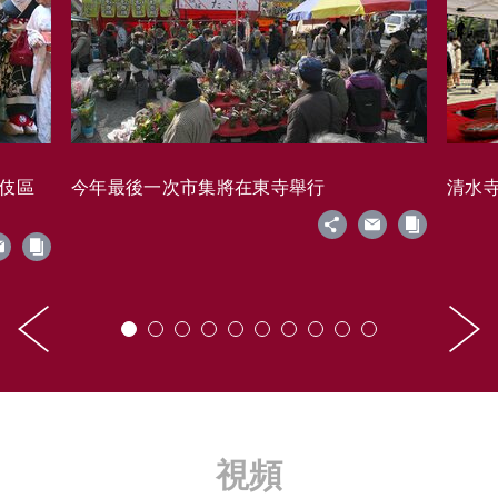
藝伎區
今年最後一次市集將在東寺舉行
清水寺的
視頻