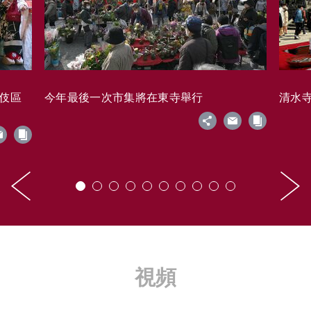
藝伎區
今年最後一次市集將在東寺舉行
清水寺的
視頻