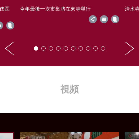
藝伎區
今年最後一次市集將在東寺舉行
清水寺的
視頻