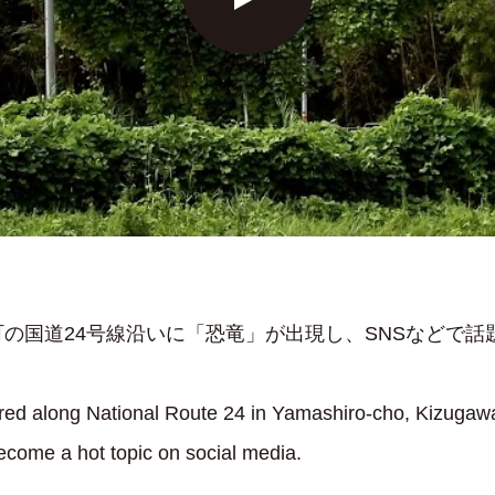
の国道24号線沿いに「恐竜」が出現し、SNSなどで話
red along National Route 24 in Yamashiro-cho, Kizugawa
ecome a hot topic on social media.