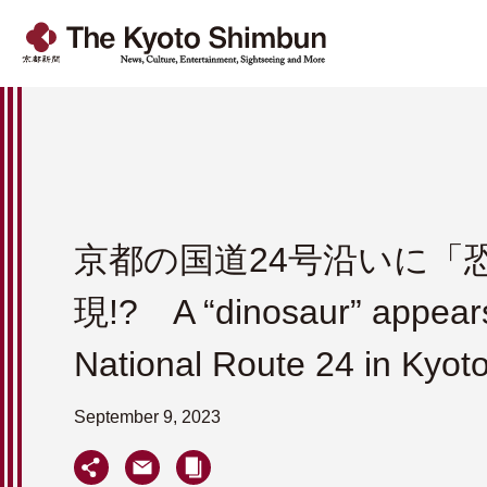
京都の国道24号沿いに「
現!? A “dinosaur” appear
National Route 24 in Kyot
September 9, 2023