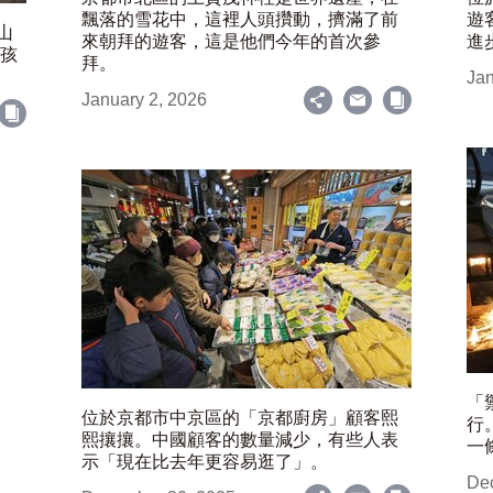
飄落的雪花中，這裡人頭攢動，擠滿了前
遊
山
來朝拜的遊客，這是他們今年的首次參
進
女孩
拜。
Jan
January 2, 2026
「
位於京都市中京區的「京都廚房」顧客熙
行
熙攘攘。中國顧客的數量減少，有些人表
一
示「現在比去年更容易逛了」。
De