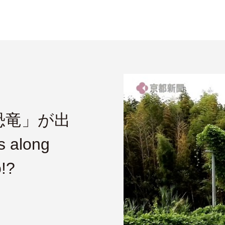
恐竜」が出
s along
o!?