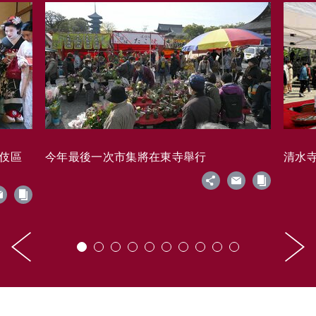
藝伎區
今年最後一次市集將在東寺舉行
清水寺的