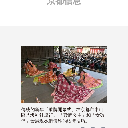
京都信息
傳統的新年「歌牌開幕式」在京都市東山
區八坂神社舉行。 「歌牌公主」和「女孩
們」會展現她們優雅的歌牌技巧。