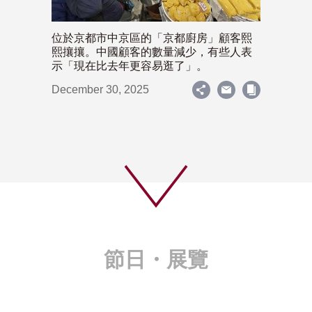
位於京都市中京區的「京都廚房」顧客熙
熙攘攘。中國顧客的數量減少，有些人表
示「現在比去年更容易逛了」。
December 30, 2025
節日・展覽