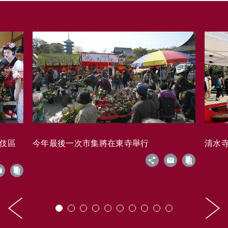
藝伎區
今年最後一次市集將在東寺舉行
清水寺的