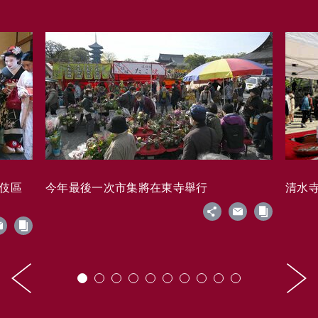
藝伎區
今年最後一次市集將在東寺舉行
清水寺的