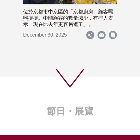
位於京都市中京區的「京都廚房」顧客熙
熙攘攘。中國顧客的數量減少，有些人表
示「現在比去年更容易逛了」。
December 30, 2025
節日・展覽