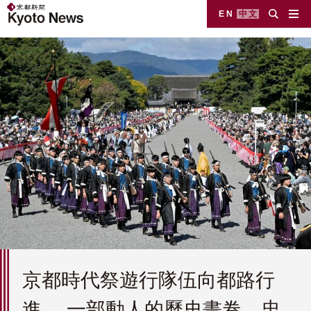
EN
中文
京都時代祭遊行隊伍向都路行
進。 一部動人的歷史畫卷，忠