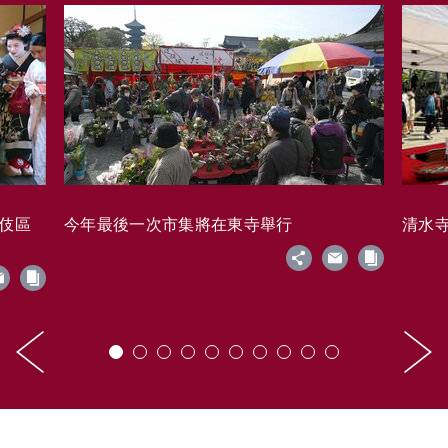
藝伎區
今年最後一次市集將在東寺舉行
清水寺的