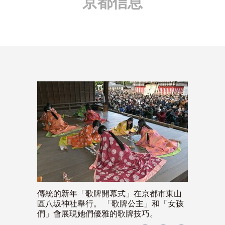
京都信息
傳統的新年「歌牌開幕式」在京都市東山
區八坂神社舉行。 「歌牌公主」和「女孩
們」會展現她們優雅的歌牌技巧。