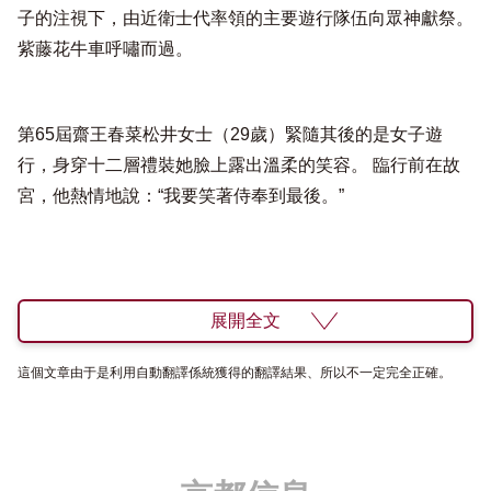
子的注視下，由近衛士代率領的主要遊行隊伍向眾神獻祭。
紫藤花牛車呼嘯而過。
第65屆齋王春菜松井女士（29歲）緊隨其後的是女子遊
行，身穿十二層禮裝她臉上露出溫柔的笑容。 臨行前在故
宮，他熱情地說：“我要笑著侍奉到最後。”
展開全文
這個文章由于是利用自動翻譯係統獲得的翻譯結果、所以不一定完全正確。