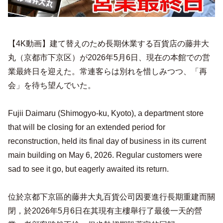
【4K動画】建て替えのため長期休業する百貨店の藤井大
丸（京都市下京区）が2026年5月6日、現在の本館での営
業最終日を迎えた。常連客らは別れを惜しみつつ、「再
会」を待ち望んでいた。
Fujii Daimaru (Shimogyo-ku, Kyoto), a department store
that will be closing for an extended period for
reconstruction, held its final day of business in its current
main building on May 6, 2026. Regular customers were
sad to see it go, but eagerly awaited its return.
位於京都下京區的藤井大丸百貨公司因要進行長期重建而關
閉，於2026年5月6日在其現有主樓舉行了最後一天的營