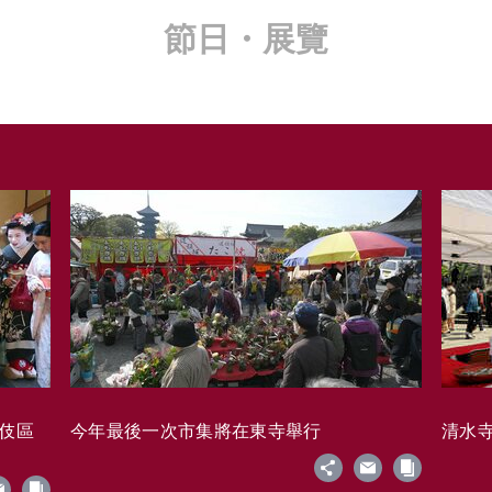
節日・展覽
藝伎區
今年最後一次市集將在東寺舉行
清水寺的