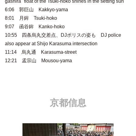
gashira" float of the Tsuki-hoko shines in the setting sun
6:06 郭巨山 Kakkyo-yama
8:01 月鉾 Tsuki-hoko
9:07 函谷鉾 Kanko-hoko
10:55 四条烏丸交差点、DJポリスの姿も DJ police
also appear at Shijo Karasuma intersection
11:14 烏丸通 Karasuma-street
12:21 孟宗山 Mousou-yama
京都信息