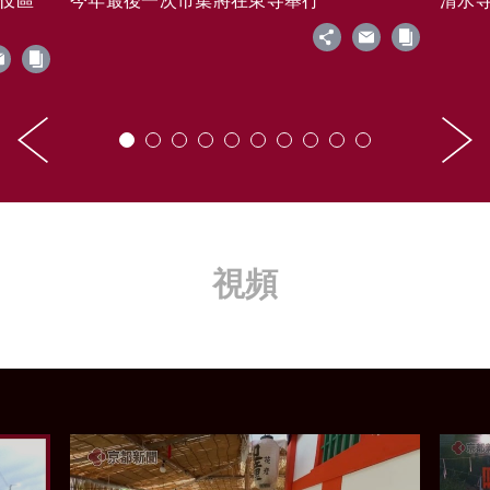
藝伎區
今年最後一次市集將在東寺舉行
清水寺的
視頻