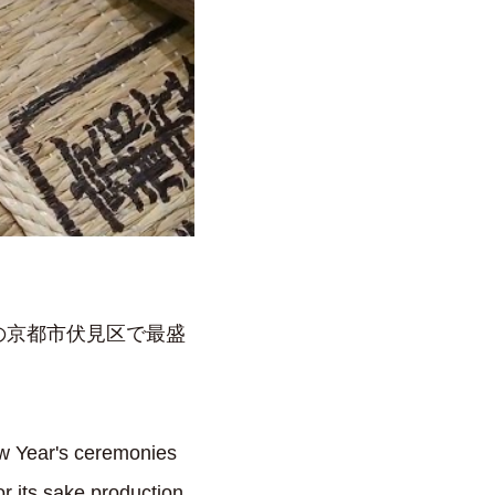
の京都市伏見区で最盛
ew Year's ceremonies
r its sake production.