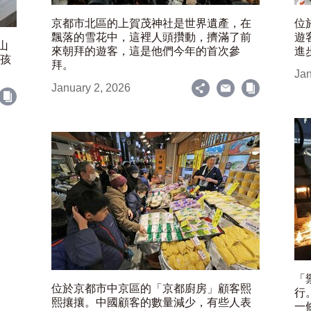
京都市北區的上賀茂神社是世界遺產，在
位
飄落的雪花中，這裡人頭攢動，擠滿了前
遊
山
來朝拜的遊客，這是他們今年的首次參
進
女孩
拜。
Jan
January 2, 2026
「
位於京都市中京區的「京都廚房」顧客熙
行
熙攘攘。中國顧客的數量減少，有些人表
一