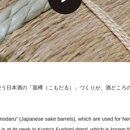
使う日本酒の「菰樽（こもだる）」づくりが、酒どころ
omodaru'' (Japanese sake barrels), which are used for N
is at its peak in Kyoto's Fushimi Ward, which is known fo