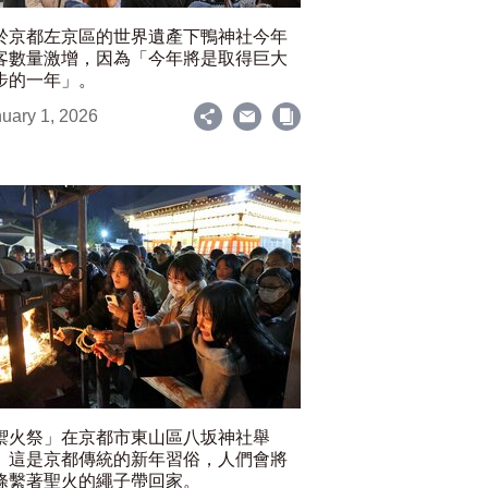
於京都左京區的世界遺產下鴨神社今年
客數量激增，因為「今年將是取得巨大
步的一年」。
uary 1, 2026
禦火祭」在京都市東山區八坂神社舉
。這是京都傳統的新年習俗，人們會將
條繫著聖火的繩子帶回家。