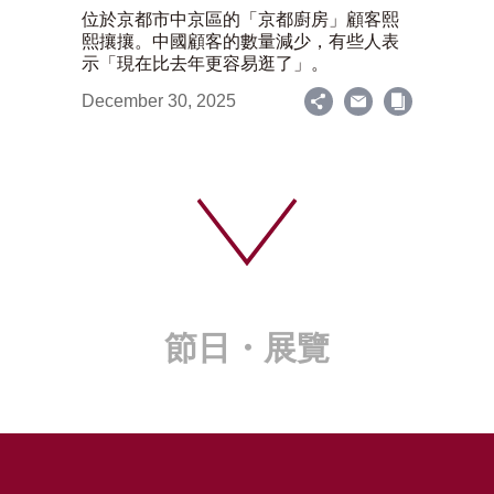
位於京都市中京區的「京都廚房」顧客熙
熙攘攘。中國顧客的數量減少，有些人表
示「現在比去年更容易逛了」。
December 30, 2025
節日・展覽