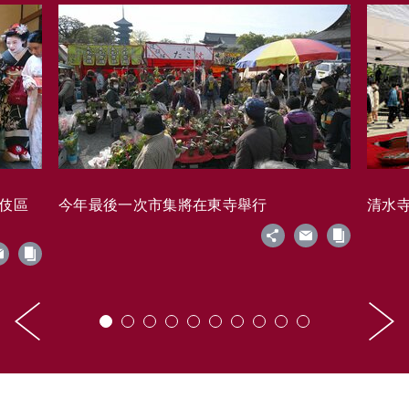
藝伎區
今年最後一次市集將在東寺舉行
清水寺的