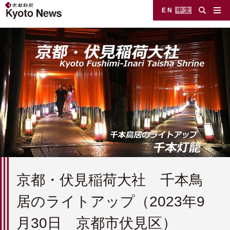
EN
中文
京都・伏見稲荷大社 千本鳥
居のライトアップ（2023年9
月30日 京都市伏見区）